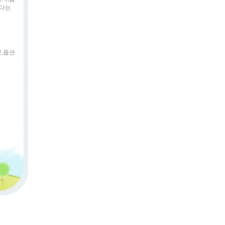
였다는
셋,옵션